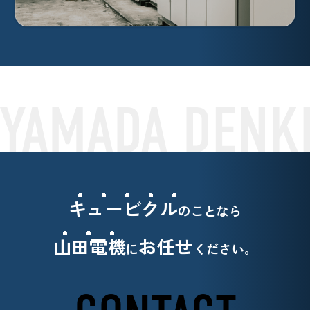
キュービクル
のことなら
山田電機
お任せ
に
ください。