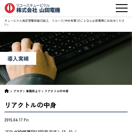
キュービクル高圧受電設備の施工、リユース(中古売買)のことなら山田電機にお任せくださ
い。
導入実績
ブログ
事務所より
リアクトルの中身
リアクトルの中身
2015.04.17 Fri
ブログ投稿第回17回目です＼(^_^)／