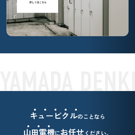
キュービクル
のことなら
山田電機
お任せ
に
ください。