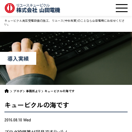
キュービクル高圧受電設備の施工、リユース(中古売買)のことなら山田電機にお任せくださ
い。
導入実績
ブログ
事務所より
キュービクルの海です
キュービクルの海です
2016.08.10 Wed
ブログ投稿第46回目です(‘ω’)ノ