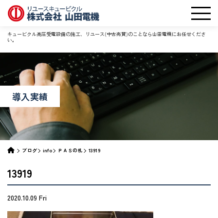
キュービクル高圧受電設備の施工、リユース(中古売買)のことなら山田電機にお任せくださ
い。
導入実績
ブログ
info
ＰＡＳの札
13919
13919
2020.10.09 Fri