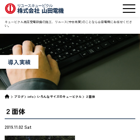
キュービクル高圧受電設備の施工、リユース(中古売買)のことなら山田電機にお任せくださ
い。
導入実績
ブログ
info
いろんなサイズのキュービクル
２面体
２面体
2019.11.02 Sat