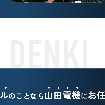
ル
山田電機
お
のことなら
に