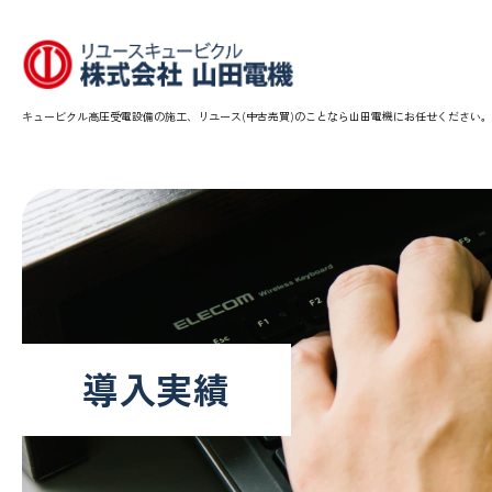
キュービクル高圧受電設備の施工、リユース(中古売買)のことなら山田電機にお任せください。
導入実績