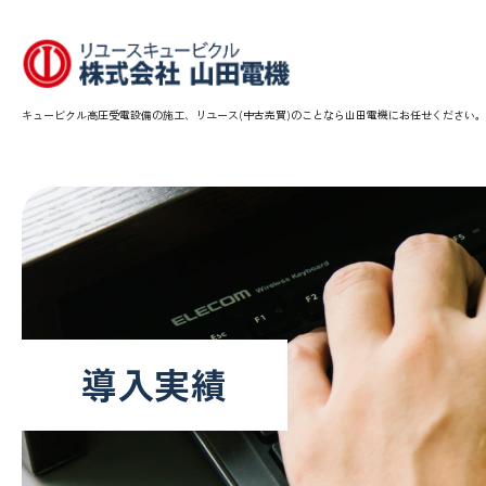
キュービクル高圧受電設備の施工、リユース(中古売買)のことなら山田電機にお任せください。
導入実績