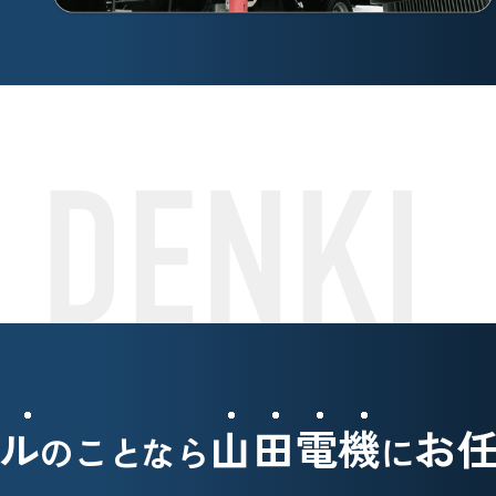
ル
山田電機
お
のことなら
に