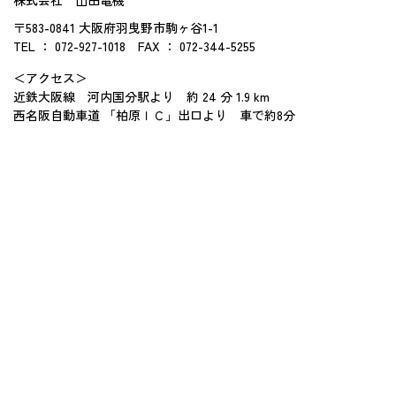
株式会社 山田電機
〒583-0841 大阪府羽曳野市駒ヶ谷1-1
TEL ： 072-927-1018
FAX ： 072-344-5255
＜アクセス＞
近鉄大阪線 河内国分駅より 約 24 分 1.9 km
西名阪自動車道 「柏原ＩＣ」出口より 車で約8分