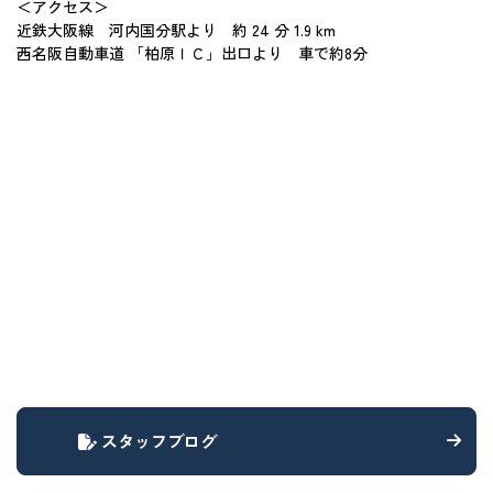
＜アクセス＞
近鉄大阪線 河内国分駅より 約 24 分 1.9 km
西名阪自動車道 「柏原ＩＣ」出口より 車で約8分
スタッフブログ