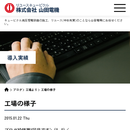
キュービクル高圧受電設備の施工、リユース(中古売買)のことなら山田電機にお任せくださ
い。
導入実績
ブログ
工場より
工場の様子
工場の様子
2015.01.22 Thu
ブログ投稿第1回目です＼(^_^)／