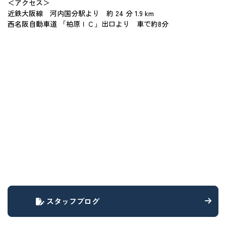
＜アクセス＞
近鉄大阪線 河内国分駅より 約 24 分 1.9 km
西名阪自動車道 「柏原ＩＣ」出口より 車で約8分
スタッフブログ