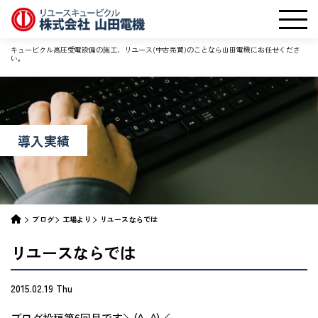
キュービクル高圧受電設備の施工、リユース(中古売買)のことなら山田電機にお任せくださ
い。
導入実績
ブログ
工場より
リユースならでは
リユースならでは
2015.02.19 Thu
ブログ投稿第6回目です＼(^_^)／