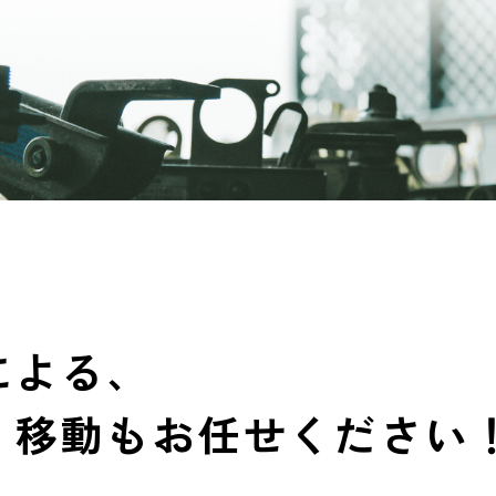
による、
・移動も
お任せください