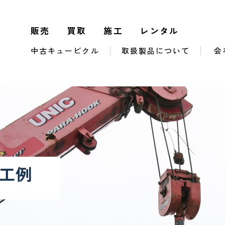
販売
買取
施工
レンタル
中古キュービクル
取扱製品について
会
工例