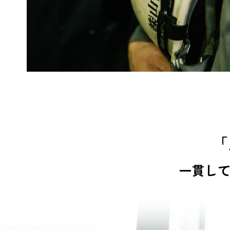
「
一貫し